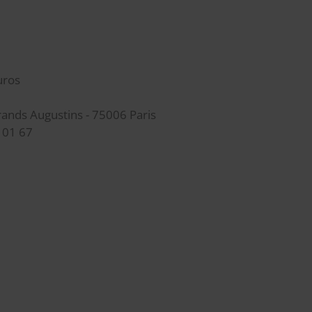
uros
rands Augustins - 75006 Paris
 01 67