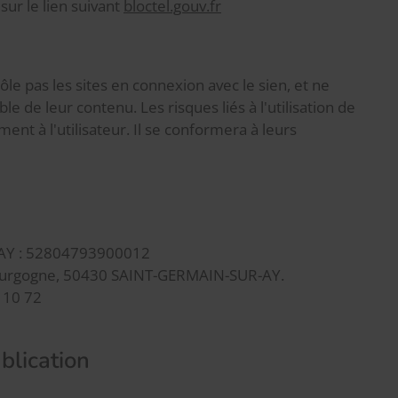
ur le lien suivant
bloctel.gouv.fr
e pas les sites en connexion avec le sien, et ne
e de leur contenu. Les risques liés à l'utilisation de
ent à l'utilisateur. Il se conformera à leurs
AY : 52804793900012
 Bourgogne, 50430 SAINT-GERMAIN-SUR-AY.
 10 72
blication