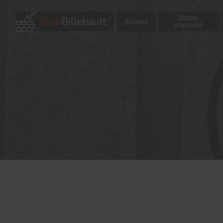
Béton
Eurl
Billebault
Accueil
imprimé