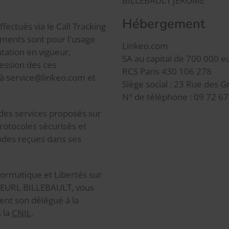
BILLEBAULT JÉRÔME
Hébergement
ectués via le Call Tracking
ements sont pour l'usage
Linkeo.com
ation en vigueur,
SA au capital de 700 000 e
ession des ces
RCS Paris 430 106 278
 à service@linkeo.com et
Siège social : 23 Rue des G
N° de téléphone : 09 72 67
 des services proposés sur
rotocoles sécurisés et
des reçues dans ses
formatique et Libertés sur
r EURL BILLEBAULT, vous
nt son délégué à la
 la
CNIL
.