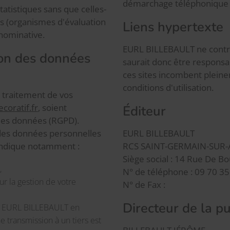
démarchage téléphonique s
tistiques sans que celles-
rs (organismes d'évaluation
Liens hypertexte
nominative.
EURL BILLEBAULT ne contrôl
ion des données
saurait donc être responsabl
ces sites incombent pleinem
conditions d'utilisation.
e traitement de vos
oratif.fr
, soient
Éditeur
des données (RGPD).
e des données personnelles
EURL BILLEBAULT
 indique notamment :
RCS SAINT-GERMAIN-SUR-
Siège social : 14 Rue De
,
N° de téléphone : 09 70 35
ur la gestion de votre
N° de Fax :
Directeur de la pu
t EURL BILLEBAULT en
e transmission à un tiers est